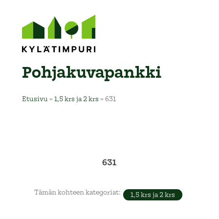
Pohja­kuva­pankki
Etusivu
»
1,5 krs ja 2 krs
»
631
631
Tämän kohteen kategoriat:
1,5 krs ja 2 krs