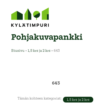
Pohja­kuva­pankki
Etusivu
»
1,5 krs ja 2 krs
»
643
643
Tämän kohteen kategoriat:
1,5 krs ja 2 krs