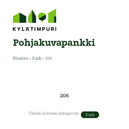
Pohja­kuva­pankki
Etusivu
»
2 mh
»
206
206
Tämän kohteen kategoriat:
2 mh