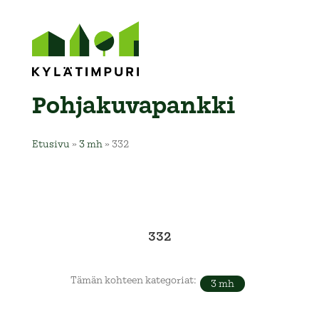
Pohja­kuva­pankki
Etusivu
»
3 mh
»
332
332
Tämän kohteen kategoriat:
3 mh