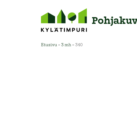
Pohja­ku
Etusivu
»
3 mh
»
340