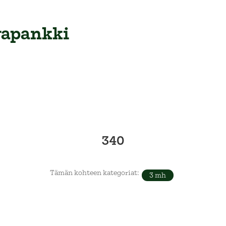
va­pankki
340
Tämän kohteen kategoriat:
3 mh