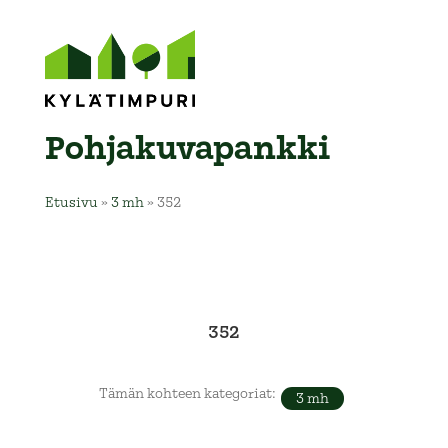
Pohja­kuva­pankki
Etusivu
»
3 mh
»
352
352
Tämän kohteen kategoriat:
3 mh