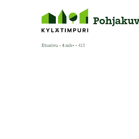
Pohja­ku
Etusivu
»
4 mh+
»
413