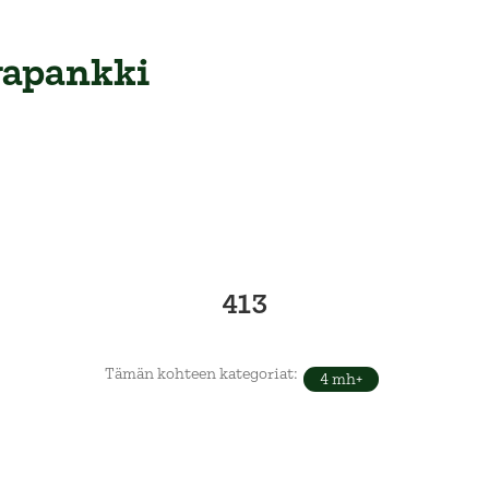
va­pankki
413
Tämän kohteen kategoriat:
4 mh+