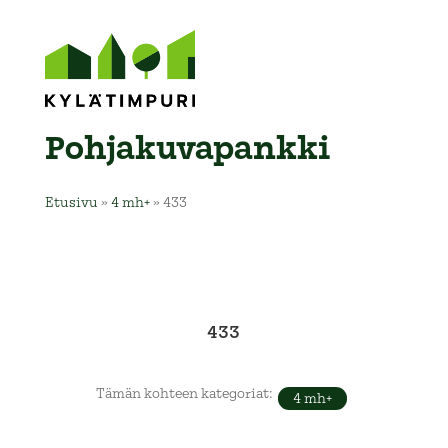
Pohja­kuva­pankki
Etusivu
»
4 mh+
»
433
433
Tämän kohteen kategoriat:
4 mh+