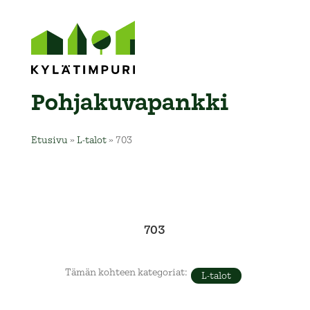
Pohja­kuva­pankki
Etusivu
»
L-talot
»
703
703
Tämän kohteen kategoriat:
L-talot