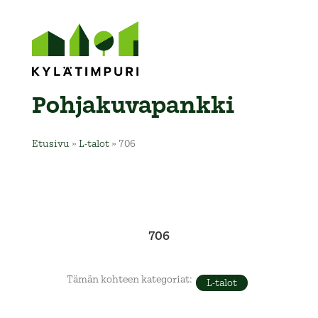
Pohja­kuva­pankki
Etusivu
»
L-talot
»
706
706
Tämän kohteen kategoriat:
L-talot