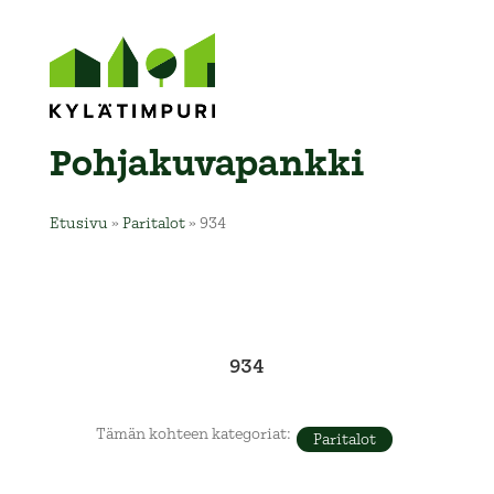
Pohja­kuva­pankki
Etusivu
»
Paritalot
»
934
934
Tämän kohteen kategoriat:
Paritalot