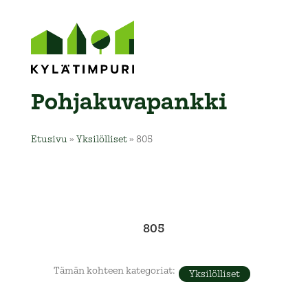
Pohja­kuva­pankki
Etusivu
»
Yksilölliset
»
805
805
Tämän kohteen kategoriat:
Yksilölliset