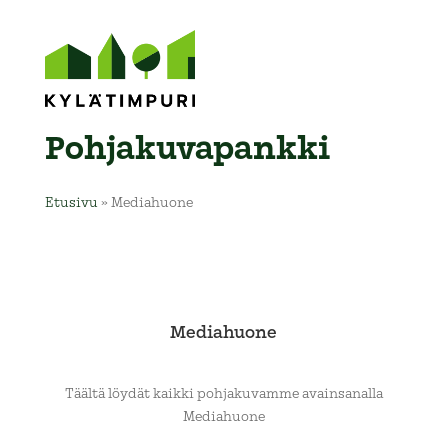
Pohja­kuva­pankki
Etusivu
»
Mediahuone
Mediahuone
Täältä löydät kaikki pohjakuvamme avainsanalla
Mediahuone