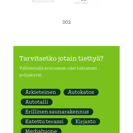
302
Tarvitsetko jotain tiettyä?
Valitsemalla avainsanan näet haluamasi
pohjakuvat.
Arkieteinen
Autokatos
Autotalli
Erillinen saunarakennus
Katettu terassi
Kirjasto
Mediahuone