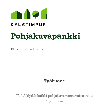
Pohja­kuva­pankki
Etusivu
»
Työhuone
Työhuone
Täältä löydät kaikki pohjakuvamme avainsanalla
Työhuone