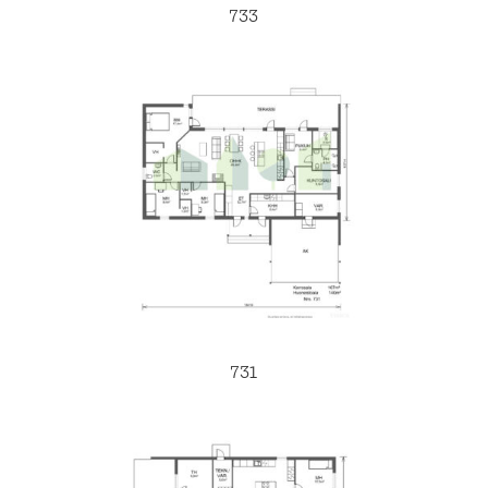
733
731