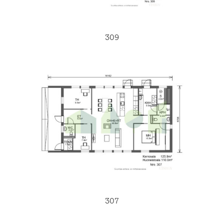
309
307