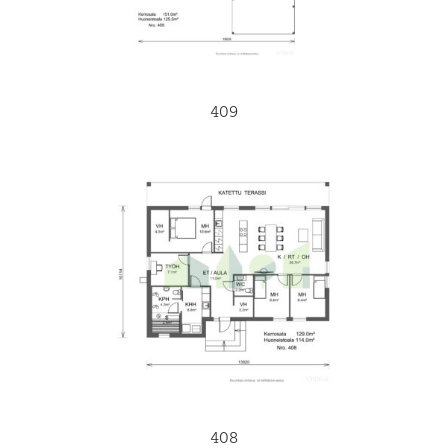
409
408