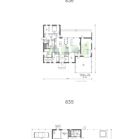
836
835