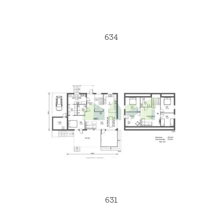
634
631