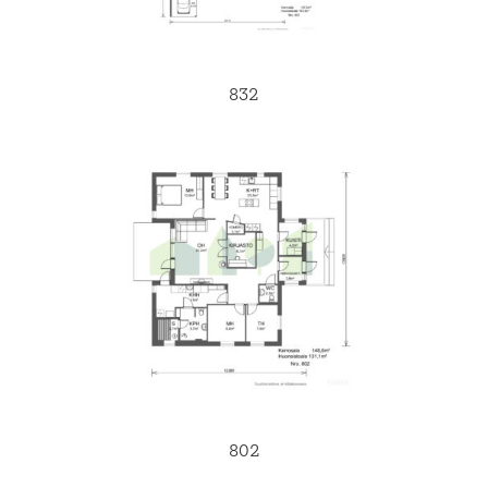
832
802